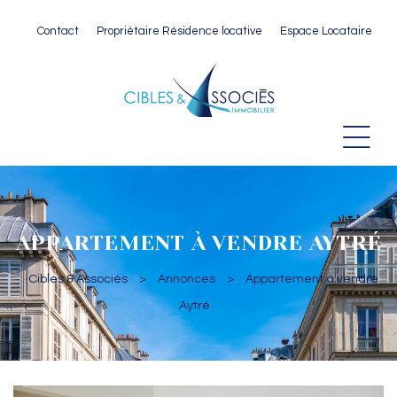
Contact
Propriétaire Résidence locative
Espace Locataire
 Paris
APPARTEMENT À VENDRE AYTRÉ
Cibles & Associés
>
Annonces
>
Appartement à vendre
Aytré