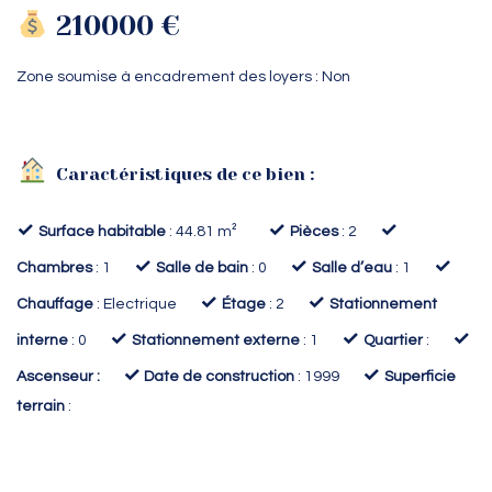
210000 €
Zone soumise à encadrement des loyers : Non
Caractéristiques de ce bien :
✓
✓
✓
Surface habitable
: 44.81 m²
Pièces
: 2
✓
✓
✓
Chambres
: 1
Salle de bain
: 0
Salle d’eau
: 1
✓
✓
Chauffage
: Electrique
Étage
: 2
Stationnement
✓
✓
✓
interne
: 0
Stationnement externe
: 1
Quartier
:
✓
✓
Ascenseur :
Date de construction
: 1999
Superficie
terrain
: