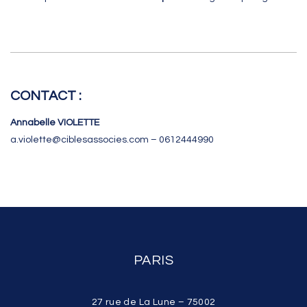
CONTACT :
Annabelle VIOLETTE
a.violette@ciblesassocies.com – 0612444990
PARIS
27 rue de La Lune – 75002