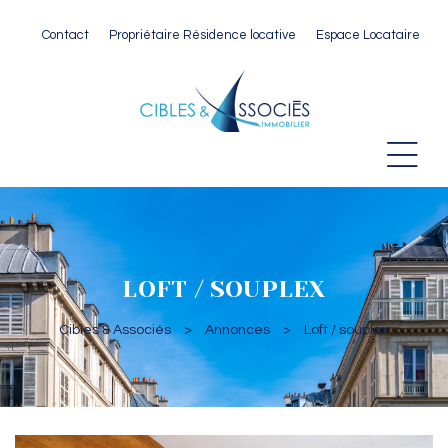
Contact
Propriétaire Résidence locative
Espace Locataire
 Paris
LOFT / SOUPLEX
Cibles & Associés
>
Annonces
>
Loft / souplex