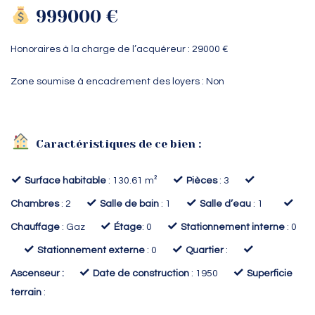
999000 €
Honoraires à la charge de l’acquéreur : 29000 €
Zone soumise à encadrement des loyers : Non
Caractéristiques de ce bien :
✓
✓
✓
Surface habitable
: 130.61 m²
Pièces
: 3
✓
✓
✓
Chambres
: 2
Salle de bain
: 1
Salle d’eau
: 1
✓
✓
Chauffage
: Gaz
Étage
: 0
Stationnement interne
: 0
✓
✓
✓
Stationnement externe
: 0
Quartier
:
✓
✓
Ascenseur :
Date de construction
: 1950
Superficie
terrain
: