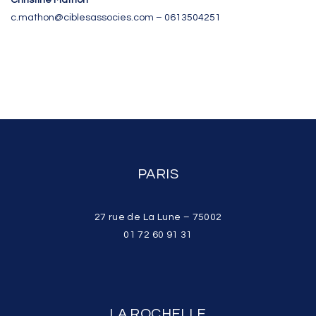
Christine Mathon
c.mathon@ciblesassocies.com – 0613504251
PARIS
27 rue de La Lune – 75002
01 72 60 91 31
LA ROCHELLE