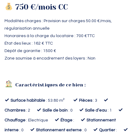
750 €/mois CC
Modalités charges : Provision sur charges
50.00 €
/mois,
régularisation annuelle
Honoraires à la charge du locataire : 700 €TTC
État des lieux : 162 € TTC
Dépôt de garantie : 1500 €
Zone soumise à encadrement des loyers : Non
Caractéristiques de ce bien :
✓
✓
✓
Surface habitable
: 53.80 m²
Pièces
: 3
✓
✓
✓
Chambres
: 2
Salle de bain
: 0
Salle d’eau
: 1
✓
✓
Chauffage
: Electrique
Étage
:
Stationnement
✓
✓
✓
interne
: 0
Stationnement externe
: 0
Quartier
: