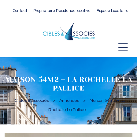
Contact
Propriétaire Résidence locative
Espace Locataire
 Paris
MAISON 54M2 – LA ROCHELLE LA
PALLICE
Cibles & Associés
>
Annonces
>
Maison 54m2 – La
Rochelle La Pallice