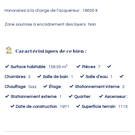
Honoraires à la charge de l’acquéreur : 16000 €
Zone soumise à encadrement des loyers : Non
Caractéristiques de ce bien :
✓
✓
✓
Surface habitable
: 156.00 m²
Pièces
: 7
✓
✓
✓
Chambres
: 3
Salle de bain
: 1
Salle d’eau
: 1
✓
✓
Chauffage
: Gaz
Étage
:
Stationnement interne
: 2
✓
✓
✓
Stationnement externe
: 1
Quartier
:
Ascenseur :
✓
✓
Date de construction
: 1971
Superficie terrain
: 1115