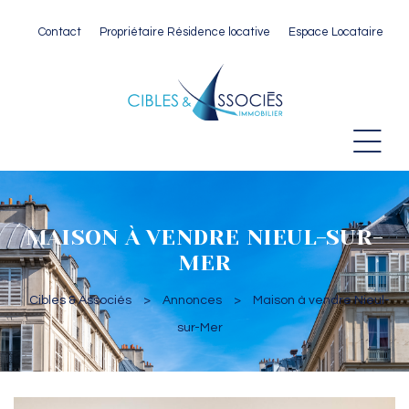
Contact
Propriétaire Résidence locative
Espace Locataire
 Paris
MAISON À VENDRE NIEUL-SUR-
MER
Cibles & Associés
>
Annonces
>
Maison à vendre Nieul-
sur-Mer