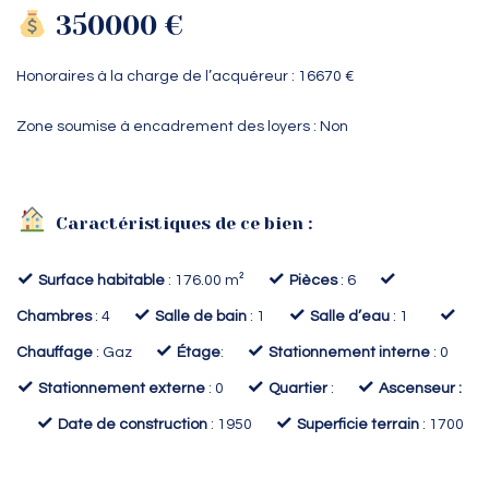
350000 €
Honoraires à la charge de l’acquéreur : 16670 €
Zone soumise à encadrement des loyers : Non
Caractéristiques de ce bien :
✓
✓
✓
Surface habitable
: 176.00 m²
Pièces
: 6
✓
✓
✓
Chambres
: 4
Salle de bain
: 1
Salle d’eau
: 1
✓
✓
Chauffage
: Gaz
Étage
:
Stationnement interne
: 0
✓
✓
✓
Stationnement externe
: 0
Quartier
:
Ascenseur :
✓
✓
Date de construction
: 1950
Superficie terrain
: 1700