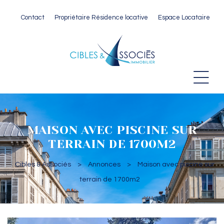
Contact
Propriétaire Résidence locative
Espace Locataire
 Paris
MAISON AVEC PISCINE SUR
TERRAIN DE 1700M2
Cibles & Associés
>
Annonces
>
Maison avec piscine sur
terrain de 1700m2