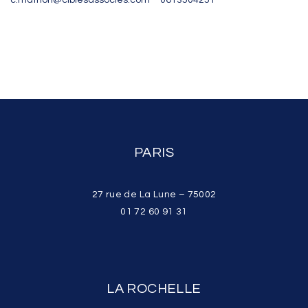
c.mathon@ciblesassocies.com – 0613504251
PARIS
27 rue de La Lune – 75002
01 72 60 91 31
LA ROCHELLE