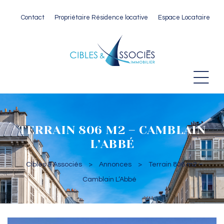
Contact
Propriétaire Résidence locative
Espace Locataire
 Paris
TERRAIN 806 M2 – CAMBLAIN
L’ABBÉ
Cibles & Associés
>
Annonces
>
Terrain 806 m2 –
Camblain L’Abbé