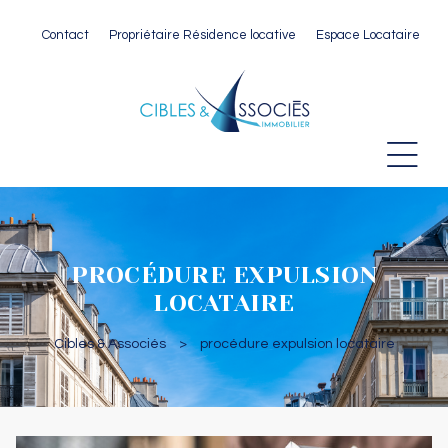
Contact
Propriétaire Résidence locative
Espace Locataire
 Paris
PROCÉDURE EXPULSION
LOCATAIRE
Cibles & Associés
>
procédure expulsion locataire