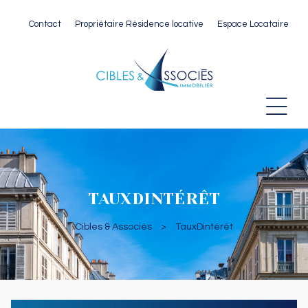
Contact
Propriétaire Résidence locative
Espace Locataire
 Paris
TAUXDINTÉRÊT
Cibles & Associés
>
TauxDintérêt