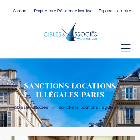
Contact
Propriétaire Résidence locative
Espace Locataire
 Paris
SANCTIONS LOCATIONS
ILLÉGALES PARIS
Cibles & Associés
>
sanctions locations illégales Paris