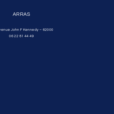
ARRAS
venue John F Kennedy – 62000
06 22 81 44 49