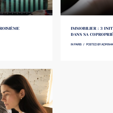
ROISIÈME
IMMOBILIER : 3 INI
DANS SA COPROPRI
IN
PARIS
POSTED BY
ADMIN44