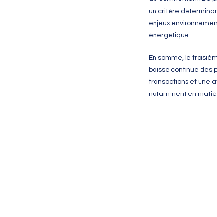
un critère déterminan
enjeux environnement
énergétique.
En somme, le troisiè
baisse continue des p
transactions et une a
notamment en matièr