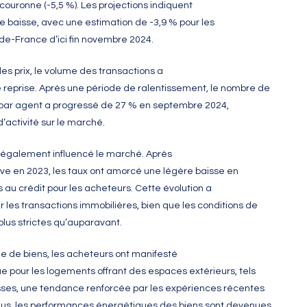
couronne (-5,5 %). Les projections indiquent
e baisse, avec une estimation de -3,9 % pour les
de-France d’ici fin novembre 2024.
es prix, le volume des transactions a
 reprise. Après une période de ralentissement, le nombre de
par agent a progressé de 27 % en septembre 2024,
’activité sur le marché.
t également influencé le marché. Après
ive en 2023, les taux ont amorcé une légère baisse en
ès au crédit pour les acheteurs. Cette évolution a
 les transactions immobilières, bien que les conditions de
lus strictes qu’auparavant.
e de biens, les acheteurs ont manifesté
 pour les logements offrant des espaces extérieurs, tels
sses, une tendance renforcée par les expériences récentes
lus, les performances énergétiques des biens sont devenues