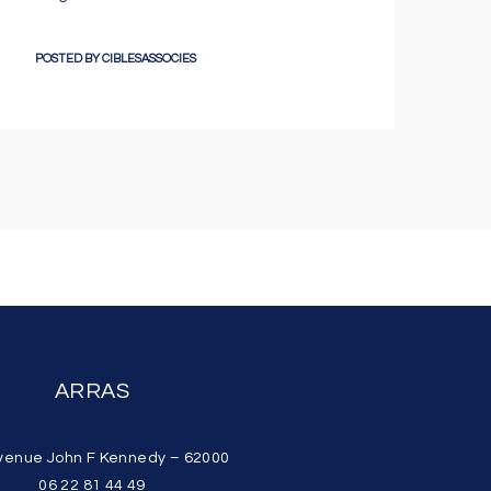
POSTED BY
CIBLESASSOCIES
ARRAS
venue John F Kennedy – 62000
06 22 81 44 49