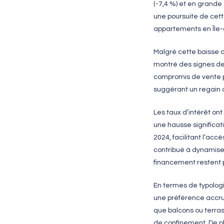
(-7,4 %) et en grande 
une poursuite de cett
appartements en Île-
Malgré cette baisse d
montré des signes de
compromis de vente 
suggérant un regain d
Les taux d’intérêt on
une hausse significat
2024, facilitant l’acc
contribué à dynamiser
financement restent p
En termes de typologi
une préférence accrue
que balcons ou terra
de confinement. De p