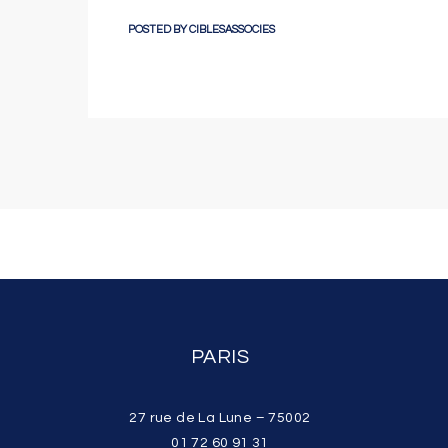
POSTED BY
CIBLESASSOCIES
PARIS
27 rue de La Lune – 75002
01 72 60 91 31