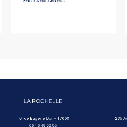
POSTED BY
CIBLESASSOCIES
LA ROCHELLE
16 rue Eugène Dor – 17000
235 A
05 16 49 02 88