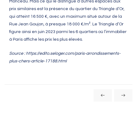
Monceau. Mais ce qui le distingue d’autres espaces aux
prix similaires est la présence du quartier du Triangle d’Or,
qui atteint 16 500 €, avec un maximum situé autour de la
Rue Jean Goujon, à presque 18 000 €/m². Le Triangle d’Or
figure ainsi en juin 2023 parmi les 6 quartiers où l’immobilier
à Paris affiche les prix les plus élevés.
Source : https://edito.seloger.com/paris-arrondissements-
plus-chers-article-17188.html