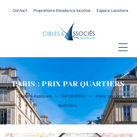
Contact
Propriétaire Résidence locative
Espace Locataire
 Paris
PARIS : PRIX PAR QUARTIERS
Cibles & Associés
>
INFOS IMMO
>
Paris : prix par
quartiers