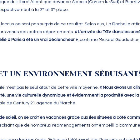
que du littoral Atlantique devance Ajaccio (Corse-du-Sud) et Biarrit
e
e
respectivement à la 2
et 3
place.
locaux ne sont pas surpris de ce résultat. Selon eux, La Rochelle atti
urs venus des autres départements.
« L’arrivée du TGV dans les ann
elié à Paris a été un vrai déclencheur »
, confirme Mickael Gauduchon 
 ET UN ENVIRONNEMENT SÉDUISANT
ale n’est pas le seul atout de cette ville moyenne.
« Nous avons un cl
ité, une vie culturelle dynamique et évidemment la proximité avec la
ale de Century 21 agence du Marché.
 de soleil, on se croit en vacances grâce aux îles situées à côté comme
précisant que de nombreux réaménagements ont embelli la commune
ais aussi les plus âgés. Grâce au télétravail, des Parisiens ont sauté 