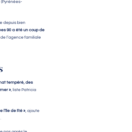
z (Pyrénées-
re depuis bien
ées 90 a été un coup de
de l’agence familiale
S
imat tempéré, des
 mer »
, liste Patricia
 l’île de Ré »
, ajoute
.
le pas après le