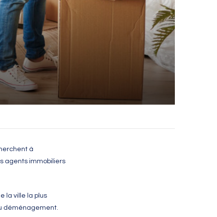
cherchent à
es agents immobiliers
 la ville la plus
l du déménagement
.