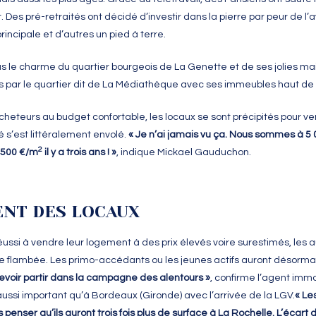
es pré-retraités ont décidé d’investir dans la pierre par peur de l’a
incipale et d’autres un pied à terre.
s le charme du quartier bourgeois de La Genette et de ses jolies maiso
s par le quartier dit de La Médiathèque avec ses immeubles haut 
cheteurs au budget confortable, les locaux se sont précipités pour ven
é s’est littéralement envolé.
« Je n’ai jamais vu ça. Nous sommes à 5
2
3 500 €/m
il y a trois ans ! »
, indique Mickael Gauduchon.
ENT DES LOCAUX
réussi à vendre leur logement à des prix élevés voire surestimés, les a
 flambée. Les primo-accédants ou les jeunes actifs auront désorma
 devoir partir dans la campagne des alentours »
, confirme l’agent immob
ssi important qu’à Bordeaux (Gironde) avec l’arrivée de la LGV.
« Le
 penser qu’ils auront trois fois plus de surface à La Rochelle. L’écart d