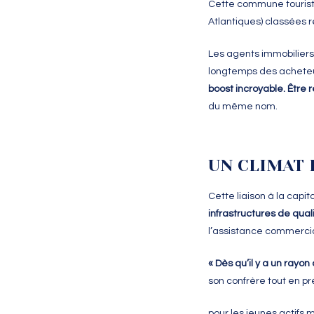
Cette commune touristi
Atlantiques) classées 
Les agents immobiliers 
longtemps des achete
boost incroyable. Être r
du même nom.
UN CLIMAT
Cette liaison à la capit
infrastructures de qual
l’assistance commerci
« Dès qu’il y a un rayon
son confrère tout en 
pour les jeunes actifs m