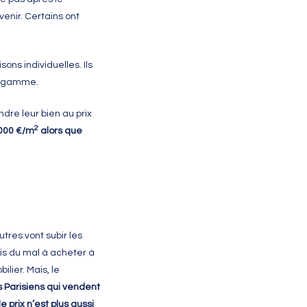
venir. Certains ont
ns individuelles. Ils
de gamme.
dre leur bien au prix
2
 000 €/m
alors que
utres vont subir les
is du mal à acheter à
ilier. Mais, le
s Parisiens qui vendent
e prix n’est plus aussi