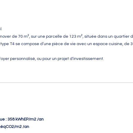
l
rénover de 70 m², sur une parcelle de 123 m², située dans un quarti
e type T4 se compose d’une pièce de vie avec un espace cuisine, de 
yer personnalisé, ou pour un projet d’investissement.
ue : 358 kWhEP/m2 /an
kgéqCO2/m2 /an