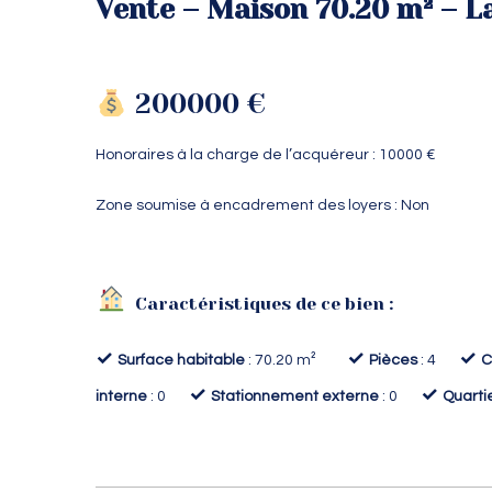
Vente – Maison 70.20 m² – L
200000 €
Honoraires à la charge de l’acquéreur : 10000 €
Zone soumise à encadrement des loyers : Non
Caractéristiques de ce bien :
✓
✓
✓
Surface habitable
: 70.20 m²
Pièces
: 4
C
✓
✓
interne
: 0
Stationnement externe
: 0
Quarti