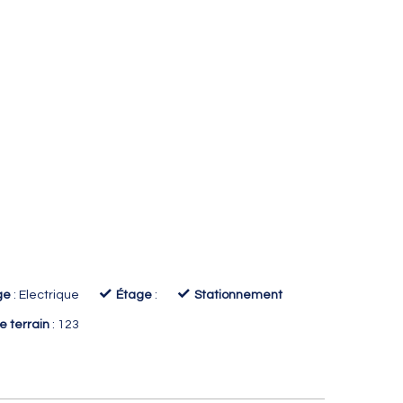
✓
✓
ge
: Electrique
Étage
:
Stationnement
ie terrain
: 123