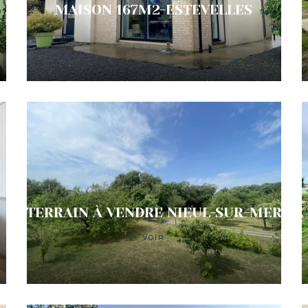
MAISON 167M2-ESTEVELLES
VOIR
TERRAIN À VENDRE NIEUL-SUR-MER
VOIR