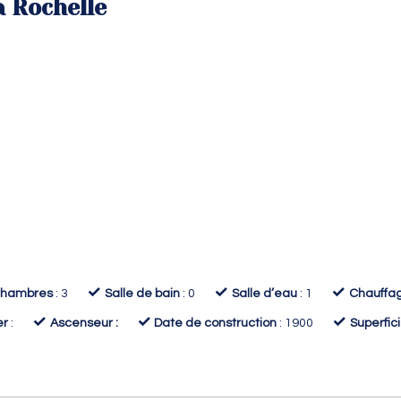
a Rochelle
✓
✓
✓
hambres
: 3
Salle de bain
: 0
Salle d’eau
: 1
Chauffa
✓
✓
✓
er
:
Ascenseur :
Date de construction
: 1900
Superfic