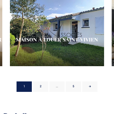
R
MAISON À LOUER SAINT-VIVIEN
VOIR
1
2
…
5
→